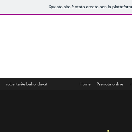
Questo sito è stato creato con la piattafor
Appart
Go
roberta@elbaholiday.it
Home
Prenota online
I